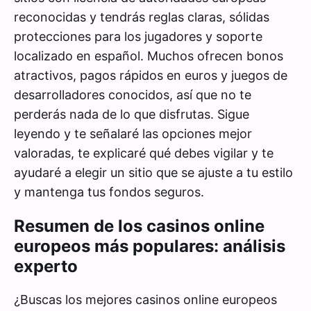
reconocidas y tendrás reglas claras, sólidas
protecciones para los jugadores y soporte
localizado en español. Muchos ofrecen bonos
atractivos, pagos rápidos en euros y juegos de
desarrolladores conocidos, así que no te
perderás nada de lo que disfrutas. Sigue
leyendo y te señalaré las opciones mejor
valoradas, te explicaré qué debes vigilar y te
ayudaré a elegir un sitio que se ajuste a tu estilo
y mantenga tus fondos seguros.
Resumen de los casinos online
europeos más populares: análisis
experto
¿Buscas los mejores casinos online europeos