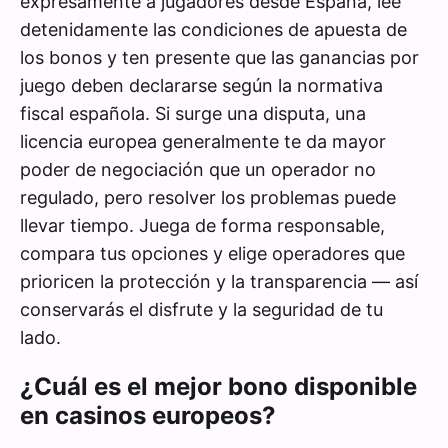
expresamente a jugadores desde España, lee
detenidamente las condiciones de apuesta de
los bonos y ten presente que las ganancias por
juego deben declararse según la normativa
fiscal española. Si surge una disputa, una
licencia europea generalmente te da mayor
poder de negociación que un operador no
regulado, pero resolver los problemas puede
llevar tiempo. Juega de forma responsable,
compara tus opciones y elige operadores que
prioricen la protección y la transparencia — así
conservarás el disfrute y la seguridad de tu
lado.
¿Cuál es el mejor bono disponible
en casinos europeos?