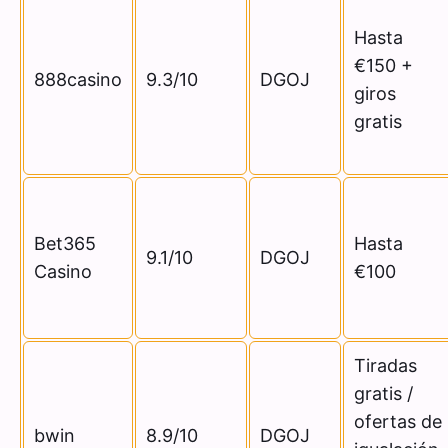
Hasta
€150 +
888casino
9.3/10
DGOJ
giros
gratis
Bet365
Hasta
9.1/10
DGOJ
Casino
€100
Tiradas
gratis /
ofertas de
bwin
8.9/10
DGOJ