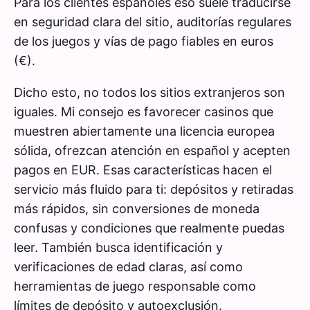
Para los clientes españoles eso suele traducirse
en seguridad clara del sitio, auditorías regulares
de los juegos y vías de pago fiables en euros
(€).
Dicho esto, no todos los sitios extranjeros son
iguales. Mi consejo es favorecer casinos que
muestren abiertamente una licencia europea
sólida, ofrezcan atención en español y acepten
pagos en EUR. Esas características hacen el
servicio más fluido para ti: depósitos y retiradas
más rápidos, sin conversiones de moneda
confusas y condiciones que realmente puedas
leer. También busca identificación y
verificaciones de edad claras, así como
herramientas de juego responsable como
límites de depósito y autoexclusión.