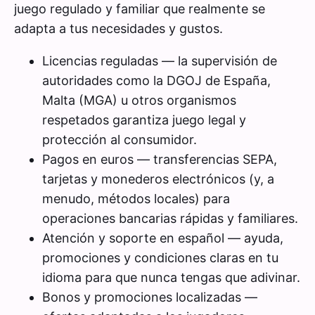
juego regulado y familiar que realmente se
adapta a tus necesidades y gustos.
Licencias reguladas — la supervisión de
autoridades como la DGOJ de España,
Malta (MGA) u otros organismos
respetados garantiza juego legal y
protección al consumidor.
Pagos en euros — transferencias SEPA,
tarjetas y monederos electrónicos (y, a
menudo, métodos locales) para
operaciones bancarias rápidas y familiares.
Atención y soporte en español — ayuda,
promociones y condiciones claras en tu
idioma para que nunca tengas que adivinar.
Bonos y promociones localizadas —