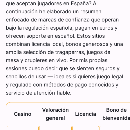
que aceptan jugadores en España? A
continuación he elaborado un resumen
enfocado de marcas de confianza que operan
bajo la regulación española, pagan en euros y
ofrecen soporte en español. Estos sitios
combinan licencia local, bonos generosos y una
amplia selección de tragaperras, juegos de
mesa y crupieres en vivo. Por mis propias
sesiones puedo decir que se sienten seguros y
sencillos de usar — ideales si quieres juego legal
y regulado con métodos de pago conocidos y
servicio de atención fiable.
Valoración
Bono de
Casino
Licencia
general
bienvenid