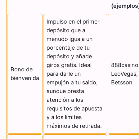
(ejemplos
Impulso en el primer
depósito que a
menudo iguala un
porcentaje de tu
depósito y añade
giros gratis. Ideal
888casino
Bono de
para darle un
LeoVegas,
bienvenida
empujón a tu saldo,
Betsson
aunque presta
atención a los
requisitos de apuesta
y a los límites
máximos de retirada.