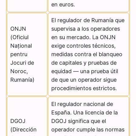
en euros.
El regulador de Rumanía que
ONJN
supervisa a los operadores
(Oficiul
en su mercado. La ONJN
Național
exige controles técnicos,
pentru
medidas contra el blanqueo
Jocuri de
de capitales y pruebas de
Noroc,
equidad — una prueba útil
Rumanía)
de que un operador sigue
procedimientos estrictos.
El regulador nacional de
España. Una licencia de la
DGOJ
DGOJ significa que el
(Dirección
operador cumple las normas