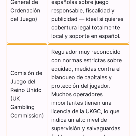
General de
españolas sobre juego
Ordenación
responsable, fiscalidad y
del Juego)
publicidad — ideal si quieres
cobertura legal totalmente
local y soporte en español.
Regulador muy reconocido
con normas estrictas sobre
equidad, medidas contra el
Comisión de
blanqueo de capitales y
Juego del
protección del jugador.
Reino Unido
Muchos operadores
(UK
importantes tienen una
Gambling
licencia de la UKGC, lo que
Commission)
indica un alto nivel de
supervisión y salvaguardas