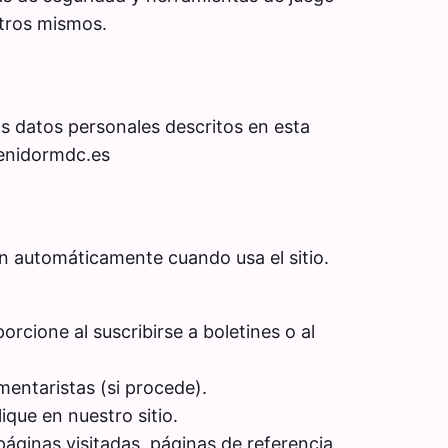
otros mismos.
os datos personales descritos en esta
nidormdc.es
 automáticamente cuando usa el sitio.
rcione al suscribirse a boletines o al
mentaristas (si procede).
que en nuestro sitio.
páginas visitadas, páginas de referencia,