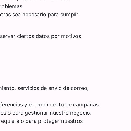
problemas.
ntras sea necesario para cumplir
nservar ciertos datos por motivos
ento, servicios de envío de correo,
referencias y el rendimiento de campañas.
les o para gestionar nuestro negocio.
 requiera o para proteger nuestros