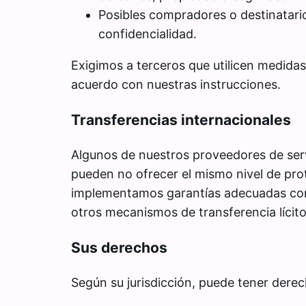
Posibles compradores o destinatario
confidencialidad.
Exigimos a terceros que utilicen medida
acuerdo con nuestras instrucciones.
Transferencias internacionales
Algunos de nuestros proveedores de servi
pueden no ofrecer el mismo nivel de pro
implementamos garantías adecuadas como
otros mecanismos de transferencia lícitos
Sus derechos
Según su jurisdicción, puede tener derec