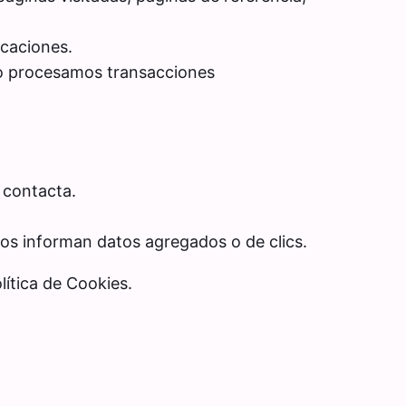
icaciones.
(no procesamos transacciones
 contacta.
 nos informan datos agregados o de clics.
lítica de Cookies.