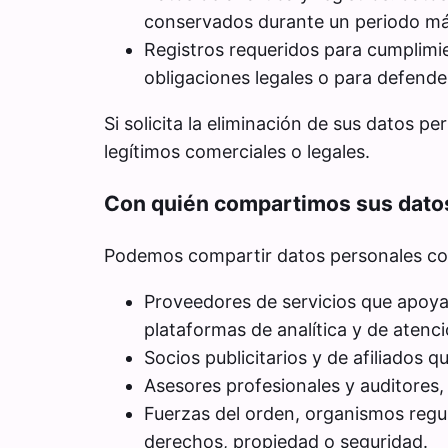
conservados durante un periodo más
Registros requeridos para cumplimie
obligaciones legales o para defende
Si solicita la eliminación de sus datos 
legítimos comerciales o legales.
Con quién compartimos sus dato
Podemos compartir datos personales co
Proveedores de servicios que apoya
plataformas de analítica y de atenció
Socios publicitarios y de afiliados 
Asesores profesionales y auditores,
Fuerzas del orden, organismos regul
derechos, propiedad o seguridad.