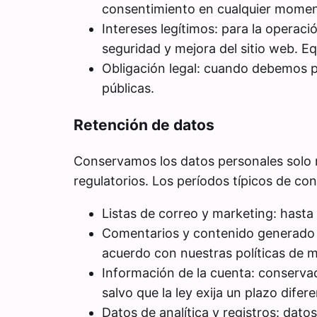
consentimiento en cualquier momen
Intereses legítimos: para la operaci
seguridad y mejora del sitio web. Eq
Obligación legal: cuando debemos pr
públicas.
Retención de datos
Conservamos los datos personales solo mi
regulatorios. Los períodos típicos de co
Listas de correo y marketing: hasta 
Comentarios y contenido generado p
acuerdo con nuestras políticas de 
Información de la cuenta: conservad
salvo que la ley exija un plazo difere
Datos de analítica y registros: da