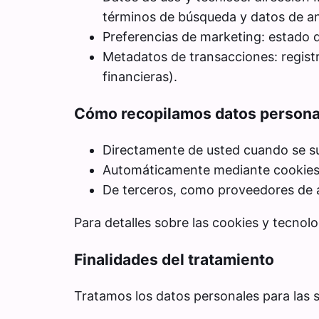
términos de búsqueda y datos de ana
Preferencias de marketing: estado d
Metadatos de transacciones: regist
financieras).
Cómo recopilamos datos persona
Directamente de usted cuando se su
Automáticamente mediante cookies y
De terceros, como proveedores de an
Para detalles sobre las cookies y tecnol
Finalidades del tratamiento
Tratamos los datos personales para las s