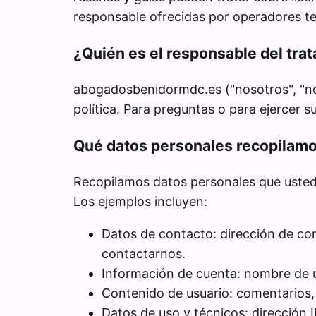
responsable ofrecidas por operadores t
¿Quién es el responsable del tra
abogadosbenidormdc.es ("nosotros", "nos
política. Para preguntas o para ejercer 
Qué datos personales recopilam
Recopilamos datos personales que usted
Los ejemplos incluyen:
Datos de contacto: dirección de corr
contactarnos.
Información de cuenta: nombre de us
Contenido de usuario: comentarios, 
Datos de uso y técnicos: dirección I